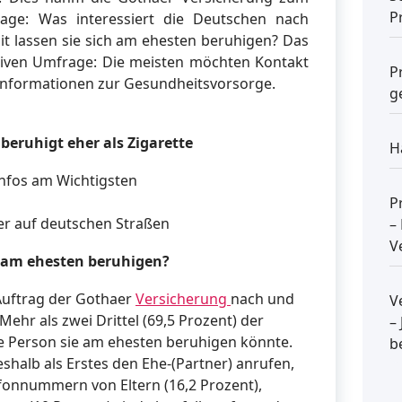
P
age: Was interessiert die Deutschen nach
t lassen sie sich am ehesten beruhigen? Das
tiven Umfrage: Die meisten möchten Kontakt
P
Informationen zur Gesundheitsvorsorge.
g
beruhigt eher als Zigarette
H
fos am Wichtigsten
P
er auf deutschen Straßen
–
V
r am ehesten beruhigen?
 Auftrag der Gothaer
Versicherung
nach und
V
ehr als zwei Drittel (69,5 Prozent) der
–
e Person sie am ehesten beruhigen könnte.
b
shalb als Erstes den Ehe-(Partner) anrufen,
efonnummern von Eltern (16,2 Prozent),