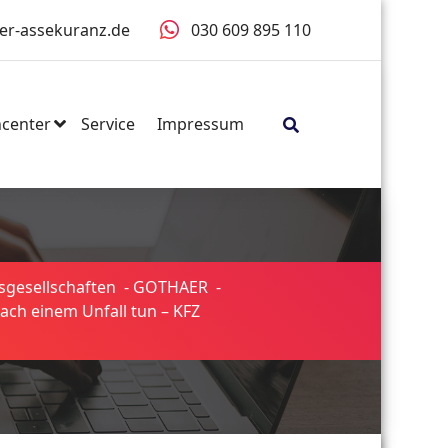
er-assekuranz.de
030 609 895 110
center
Service
Impressum
sgesellschaften
-
GOTHAER
-
ach einem Unfall tun – KFZ