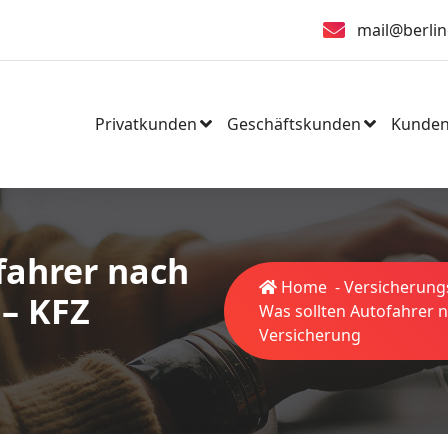
mail@berlin
Privatkunden
Geschäftskunden
Kunden
fahrer nach
Home
-
Versicherung
 – KFZ
Was sollten Autofahrer n
Versicherung