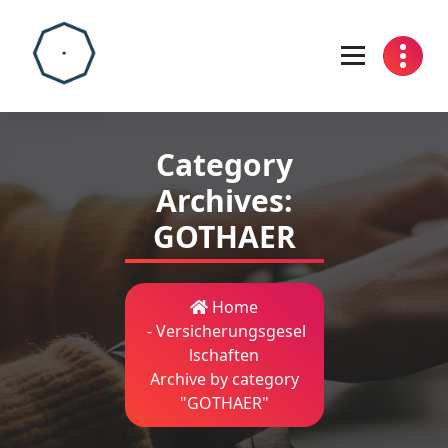
Skip
to
content
Category
Archives:
GOTHAER
Home
-
Versicherungsgesel
lschaften
Archive by category
"GOTHAER"