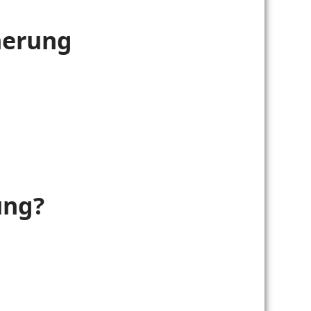
herung
ung?