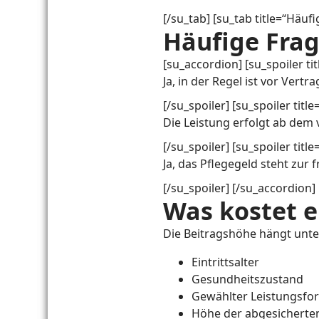
[/su_tab] [su_tab title=“Häuf
Häufige Frag
[su_accordion] [su_spoiler t
Ja, in der Regel ist vor Vert
[/su_spoiler] [su_spoiler titl
Die Leistung erfolgt ab dem 
[/su_spoiler] [su_spoiler tit
Ja, das Pflegegeld steht zur
[/su_spoiler] [/su_accordion]
Was kostet e
Die Beitragshöhe hängt unt
Eintrittsalter
Gesundheitszustand
Gewählter Leistungsfo
Höhe der abgesicherte