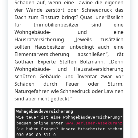
Schaden auf, wenn eine Lawine die eigenen
vier Wände zerstört oder Schneedruck das
Dach zum Einsturz bringt? Quasi unerlässlich
für Immobilienbesitzer sind eine
Wohngebäude- und eine
Hausratversicherung. „Jeweils zusätzlich
sollten Hausbesitzer unbedingt auch eine
Elementarversicherung abschließen“, rät
Gothaer Experte Steffen Bolzmann. „Denn
Wohngebäude- und Hausratversicherung
schützen Gebäude und Inventar zwar vor
Schäden durch Feuer oder Sturm,
Naturgefahren wie Schneedruck oder Lawinen
sind aber nicht gedeckt.“
Wohngebäudeversicherung
Wie teuer ist eine Wohngebäudeversicherung? Bei un
bequem online unter 
www.Berliner-Assekuranz.de
 be
Sie haben Fragen? Unsere Mitarbeiter stehen Ihnen 
030 609 89 511 0