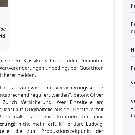
P
P
dau.
g
110
H
an seinem Klassiker schraubt oder Umbauten
e Wertveränderungen unbedingt per Gutachten
P
icherer melden.
–
V
le Fahrzeugwert im Versicherungsschutz
entsprechend reguliert werden“, betont Oliver
V
 Zurich Versicherung. Wer Einzelteile am
–
lichst auf Originalteile aus der Herstellerzeit
b
ndernfalls sind die Kriterien für eine
herung
) nicht mehr erfüllt“, erklärt Ludwig.
teile, die zum Produktionszeitpunkt der