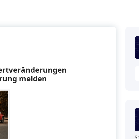
Wertveränderungen
erung melden
S