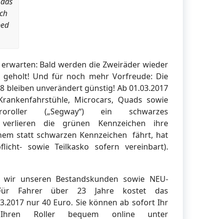
 das
ch
ped
erwarten: Bald werden die Zweiräder wieder
 geholt! Und für noch mehr Vorfreude: Die
18 bleiben unverändert günstig! Ab 01.03.2017
Krankenfahrstühle, Microcars, Quads sowie
troroller („Segway“) ein schwarzes
 verlieren die grünen Kennzeichen ihre
nem statt schwarzen Kennzeichen fährt, hat
licht- sowie Teilkasko sofern vereinbart).
n wir unseren Bestandskunden sowie NEU-
Für Fahrer über 23 Jahre kostet das
.2017 nur 40 Euro. Sie können ab sofort Ihr
r Ihren Roller bequem online unter