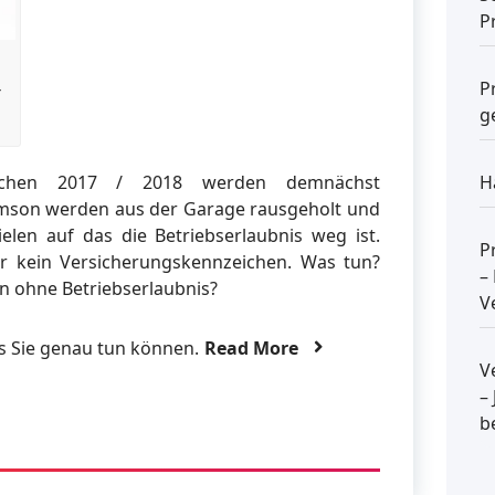
P
P
g
H
eichen 2017 / 2018 werden demnächst
Simson werden aus der Garage rausgeholt und
ielen auf das die Betriebserlaubnis weg ist.
P
er kein Versicherungskennzeichen. Was tun?
–
n ohne Betriebserlaubnis?
V
as Sie genau tun können.
Read More
V
–
b