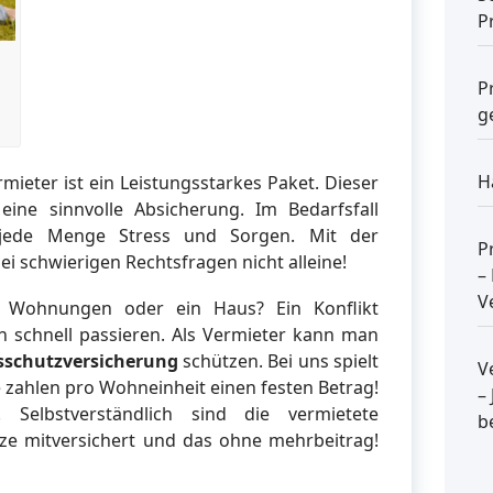
P
P
g
H
mieter ist ein Leistungsstarkes Paket. Dieser
 eine sinnvolle Absicherung. Im Bedarfsfall
 jede Menge Stress und Sorgen. Mit der
P
ei schwierigen Rechtsfragen nicht alleine!
–
V
 Wohnungen oder ein Haus? Ein Konflikt
 schnell passieren. Als Vermieter kann man
sschutzversicherung
schützen. Bei uns spielt
V
ie zahlen pro Wohneinheit einen festen Betrag!
–
 Selbstverständlich sind die vermietete
b
tze mitversichert und das ohne mehrbeitrag!