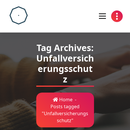
Skip
to
content
Tag Archives:
Unfallversich
erungsschut
z
Home
-
Posts tagged
"Unfallversicherungs
schutz"