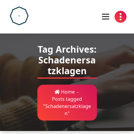
Skip
to
content
Tag Archives:
Schadenersa
tzklagen
Home
-
Posts tagged
"Schadenersatzklage
n"