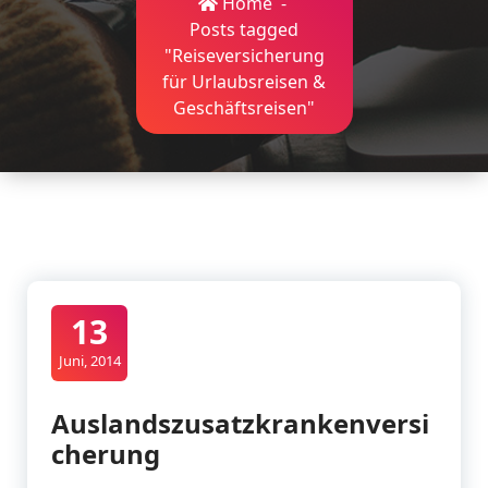
Home
-
Posts tagged
"Reiseversicherung
für Urlaubsreisen &
Geschäftsreisen"
13
Juni, 2014
Auslandszusatzkrankenversi
cherung