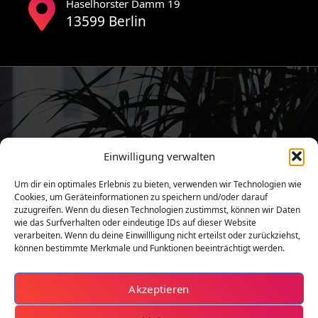
Haselhorster Damm 19
13599 Berlin
Einwilligung verwalten
Um dir ein optimales Erlebnis zu bieten, verwenden wir Technologien wie
Cookies, um Geräteinformationen zu speichern und/oder darauf
zuzugreifen. Wenn du diesen Technologien zustimmst, können wir Daten
wie das Surfverhalten oder eindeutige IDs auf dieser Website
verarbeiten. Wenn du deine Einwillligung nicht erteilst oder zurückziehst,
können bestimmte Merkmale und Funktionen beeinträchtigt werden.
Akzeptieren
Copyright © 2026 | Berliner Assekuranz