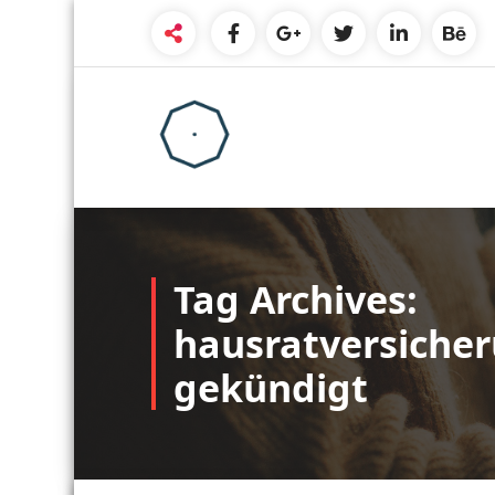
Skip
to
content
Tag Archives:
hausratversiche
gekündigt