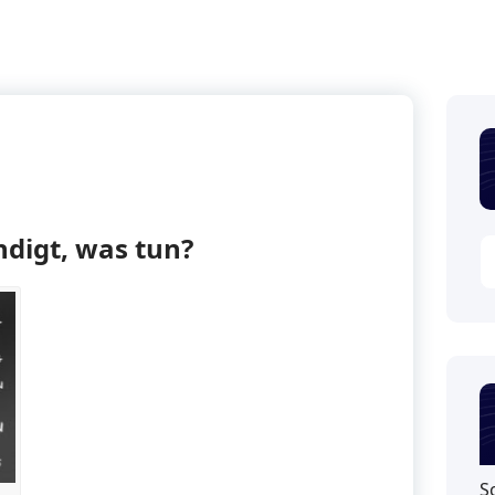
digt, was tun?
S