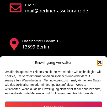
E-Miail
mail@berliner-assekuranz.de
Haselhorster Damm 19
13599 Berlin
Einwilligung verwalten
Um dir ein optimales Erlebnis zu bieten, verwenden wir Technologien wie
Cookies, um Geräteinformationen zu speichern und/oder darauf
zuzugreifen. Wenn du diesen Technologien zustimmst, können wir Daten
wie das Surfverhalten oder eindeutige IDs auf dieser Website
verarbeiten. Wenn du deine Einwillligung nicht erteilst oder zurückziehst,
können bestimmte Merkmale und Funktionen beeinträchtigt werden.
Akzeptieren