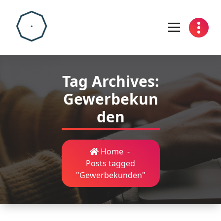
Skip
to
content
Tag Archives:
Gewerbekun
den
Home
-
Posts tagged
"Gewerbekunden"