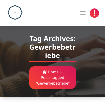
Skip
to
content
Tag Archives:
Gewerbebetr
iebe
Home
-
Posts tagged
"Gewerbebetriebe"