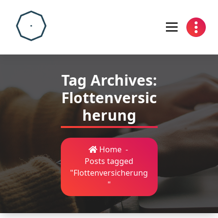
Skip
to
content
Tag Archives:
Flottenversic
herung
Home
-
Posts tagged
"Flottenversicherung
"