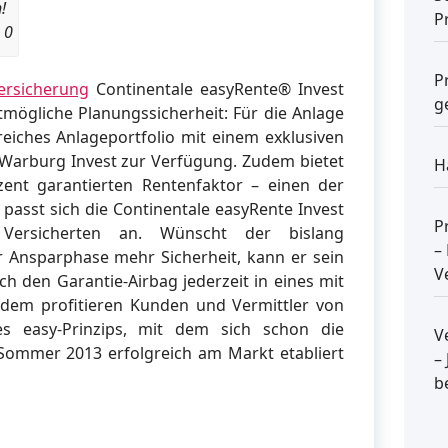
!
P
 0
P
ersicherung
Continentale easyRente® Invest
g
mögliche Planungssicherheit: Für die Anlage
eiches Anlageportfolio mit einem exklusiven
arburg Invest zur Verfügung. Zudem bietet
H
zent garantierten Rentenfaktor – einen der
asst sich die Continentale easyRente Invest
P
Versicherten an. Wünscht der bislang
–
 Ansparphase mehr Sicherheit, kann er sein
V
 den Garantie-Airbag jederzeit in eines mit
dem profitieren Kunden und Vermittler von
des easy-Prinzips, mit dem sich schon die
V
 Sommer 2013 erfolgreich am Markt etabliert
–
b