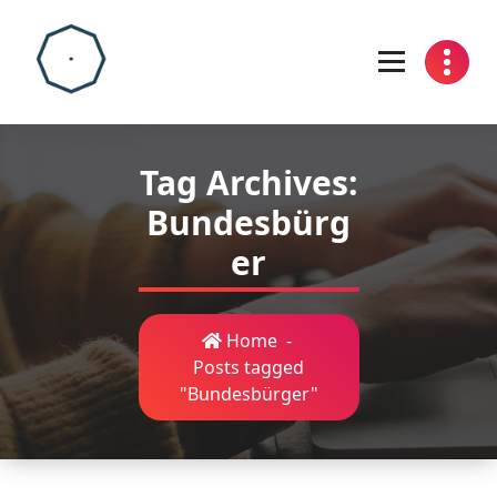
Skip
to
content
Tag Archives:
Bundesbürg
er
Home
-
Posts tagged
"Bundesbürger"