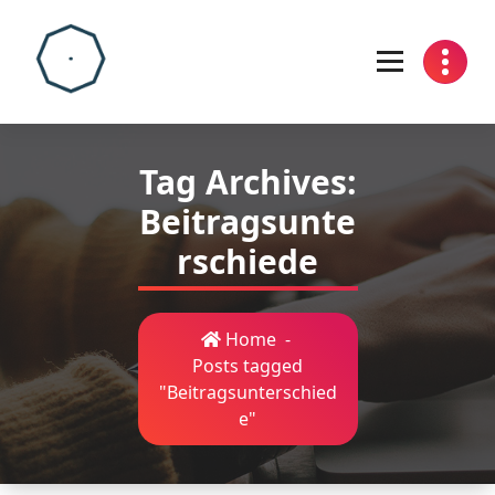
Skip
to
content
Tag Archives:
Beitragsunte
rschiede
Home
-
Posts tagged
"Beitragsunterschied
e"