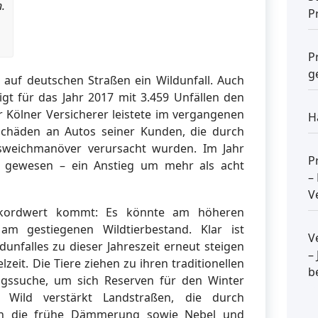
.
P
P
g
h auf deutschen Straßen ein Wildunfall. Auch
igt für das Jahr 2017 mit 3.459 Unfällen den
r Kölner Versicherer leistete im vergangenen
H
 Schäden an Autos seiner Kunden, die durch
weichmanöver verursacht wurden. Im Jahr
P
o gewesen – ein Anstieg um mehr als acht
–
V
ekordwert kommt: Es könnte am höheren
m gestiegenen Wildtierbestand. Klar ist
V
dunfalles zu dieser Jahreszeit erneut steigen
–
zeit. Die Tiere ziehen zu ihren traditionellen
b
ngssuche, um sich Reserven für den Winter
 Wild verstärkt Landstraßen, die durch
lich die frühe Dämmerung sowie Nebel und