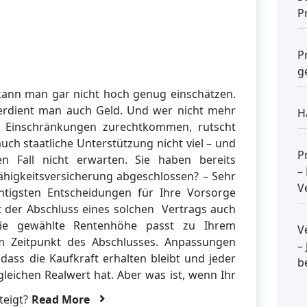
P
P
g
kann man gar nicht hoch genug einschätzen.
 verdient man auch Geld. Und wer nicht mehr
H
n Einschränkungen zurechtkommen, rutscht
auch staatliche Unterstützung nicht viel – und
P
n Fall nicht erwarten. Sie haben bereits
–
ähigkeitsversicherung abgeschlossen? – Sehr
V
htigsten Entscheidungen für Ihre Vorsorge
st der Abschluss eines solchen Vertrags auch
e gewählte Rentenhöhe passt zu Ihrem
V
Zeitpunkt des Abschlusses. Anpassungen
–
ass die Kaufkraft erhalten bleibt und jeder
b
leichen Realwert hat. Aber was ist, wenn Ihr
teigt?
Read More