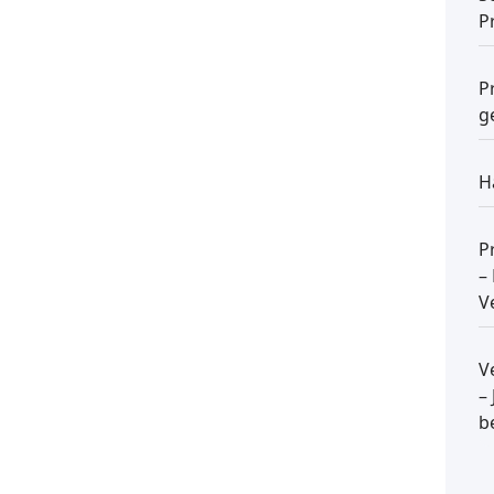
P
P
g
H
P
–
V
V
–
b