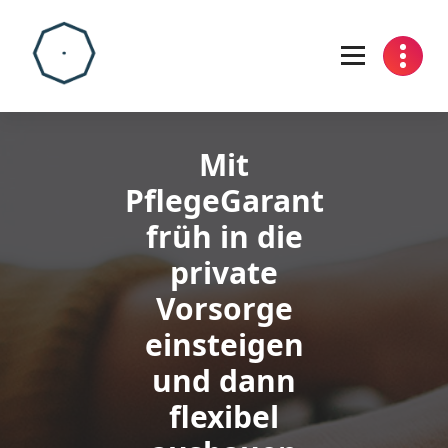
Skip
to
content
Mit
PflegeGarant
früh in die
private
Vorsorge
einsteigen
und dann
flexibel