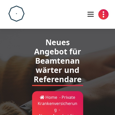
Skip
to
content
Neues
Angebot für
Beamtenan
wärter und
Referendare
Home
-
Private
Krankenversicherun
g
-