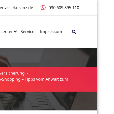
er-assekuranz.de
030 609 895 110
center
Service
Impressum
versicherung
-
e-Shopping – Tipps vom Anwalt zum