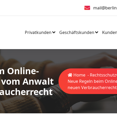
mail@berlin
Privatkunden
Geschäftskunden
Kunden
m Online-
Home
-
Rechtsschutz
s vom Anwalt
Neue Regeln beim Onlin
neuen Verbraucherrecht
aucherrecht