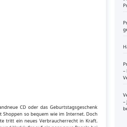
P
P
g
H
P
–
V
V
–
brandneue CD oder das Geburtstagsgeschenk
b
ist Shoppen so bequem wie im Internet. Doch
e tritt ein neues Verbraucherrecht in Kraft.