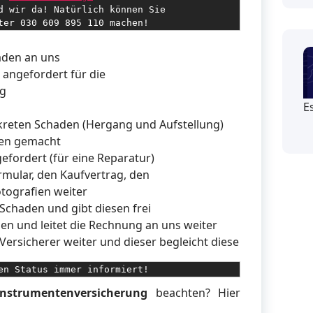
d wir da! Natürlich können Sie 

ter 030 609 895 110 machen!
aden an uns
angefordert für die
ng
E
kreten Schaden (Hergang und Aufstellung)
den gemacht
efordert (für eine Reparatur)
mular, den Kaufvertrag, den
tografien weiter
Schaden und gibt diesen frei
n und leitet die Rechnung an uns weiter
Versicherer weiter und dieser begleicht diese
en Status immer informiert!
instrumentenversicherung
beachten? Hier