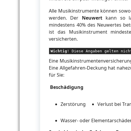
Alle Musikinstrumente können sowoh
werden. Der
Neuwert
kann so la
mindestens 40% des Neuwertes beträ
ist das Musikinstrument minde
versicherten.
Wichtig
! Diese Angaben gelten nich
Eine Musikinstrumentenversicherung
Eine Allgefahren-Deckung hat nahezu 
für Sie:
Beschädigung
Zerstörung
Verlust bei Tr
Wasser- oder Elementarschäde