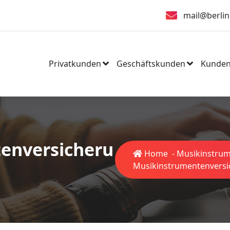
mail@berlin
Privatkunden
Geschäftskunden
Kunden
enversicheru
Home
-
Musikinstru
Musikinstrumentenvers