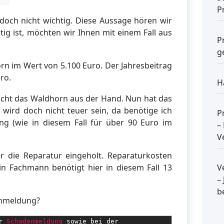
P
doch nicht wichtig. Diese Aussage hören wir
tig ist, möchten wir Ihnen mit einem Fall aus
P
g
rn im Wert von 5.100 Euro. Der Jahresbeitrag
ro.
H
cht das Waldhorn aus der Hand. Nun hat das
e wird doch nicht teuer sein, da benötige ich
P
ng (wie in diesem Fall für über 90 Euro im
–
V
r die Reparatur eingeholt. Reparaturkosten
Ein Fachmann benötigt hier in diesem Fall 13
V
–
b
enmeldung?
r 
Schadenmeldung 
sowie bei der 
