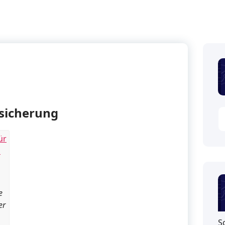
sicherung
e
er
S