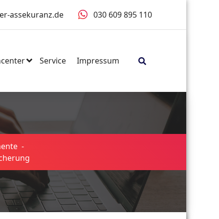
er-assekuranz.de
030 609 895 110
center
Service
Impressum
mente
-
icherung