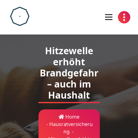
Skip
to
content
Hitzewelle
erhöht
Brandgefahr
– auch im
Haushalt
Home
-
Hausratversicheru
ng
-