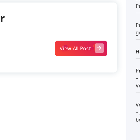
P
r
P
g
View All Post
H
P
–
V
V
–
b