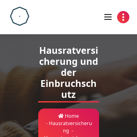
Skip
to
content
Hausratversi
cherung und
der
Einbruchsch
utz
Home
-
Hausratversicheru
ng
-