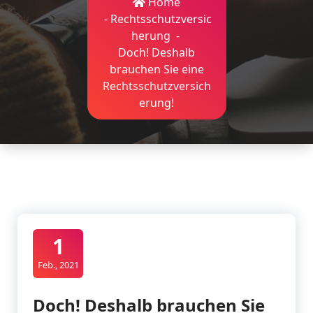
Home
-
Rechtsschutzversic
herung
-
Doch! Deshalb
brauchen Sie eine
Rechtsschutzversich
erung!
1
Feb., 2021
Doch! Deshalb brauchen Sie