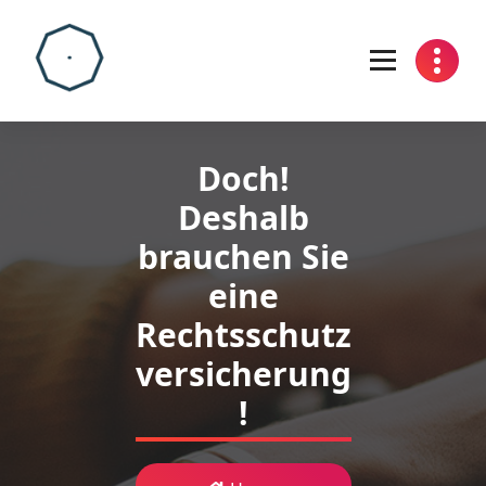
Skip
to
content
Doch!
Deshalb
brauchen Sie
eine
Rechtsschutz
versicherung
!