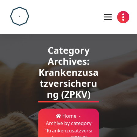
Skip
to
content
Category
Archives:
Krankenzusa
tzversicheru
ng (ZPKV)
Home
-
Archive by category
"Krankenzusatzversi