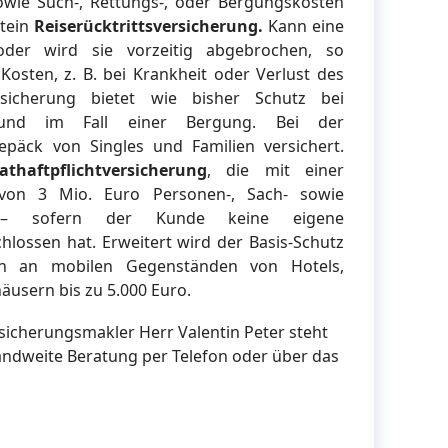
wie Such-, Rettungs-, oder Bergungskosten
stein
Reiserücktrittsversicherung.
Kann eine
der wird sie vorzeitig abgebrochen, so
osten, z. B. bei Krankheit oder Verlust des
versicherung bietet wie bisher Schutz bei
l und im Fall einer Bergung. Bei der
epäck von Singles und Familien versichert.
vathaftpflichtversicherung
, die mit einer
von 3 Mio. Euro Personen-, Sach- sowie
ßt – sofern der Kunde keine eigene
chlossen hat. Erweitert wird der Basis-Schutz
n an mobilen Gegenständen von Hotels,
usern bis zu 5.000 Euro.
sicherungsmakler Herr Valentin Peter steht
andweite Beratung per Telefon oder über das