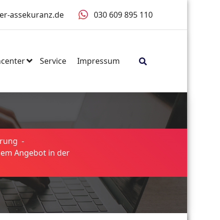
er-assekuranz.de
030 609 895 110
center
Service
Impressum
erung
-
uem Angebot in der