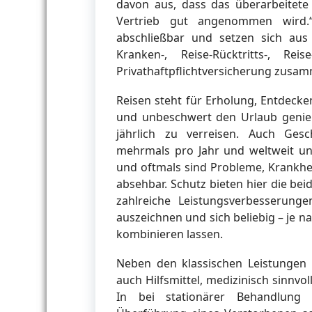
davon aus, dass das überarbeitet
Vertrieb gut angenommen wird.“ 
abschließbar und setzen sich aus
Kranken-, Reise-Rücktritts-, Rei
Privathaftpflichtversicherung zusa
Reisen steht für Erholung, Entdecken,
und unbeschwert den Urlaub genieß
jährlich zu verreisen. Auch Gesc
mehrmals pro Jahr und weltweit unt
und oftmals sind Probleme, Krankhei
absehbar. Schutz bieten hier die be
zahlreiche Leistungsverbesserung
auszeichnen und sich beliebig – je n
kombinieren lassen.
Neben den klassischen Leistungen s
auch Hilfsmittel, medizinisch sinnv
In bei stationärer Behandlung e