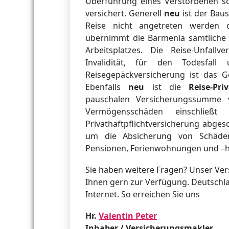
Überführung eines Verstorbenen so
versichert. Generell
neu
ist der Bau
Reise nicht angetreten werden o
übernimmt die Barmenia sämtliche K
Arbeitsplatzes. Die Reise-Unfall
Invalidität, für den Todesfal
Reisegepäckversicherung ist das G
Ebenfalls
neu
ist die
Reise-Pri
pauschalen Versicherungssumme 
Vermögensschäden einschlie
Privathaftpflichtversicherung abges
um die Absicherung von Schäde
Pensionen, Ferienwohnungen und –hä
Sie haben weitere Fragen? Unser Ver
Ihnen gern zur Verfügung. Deutschl
Internet. So erreichen Sie uns
Hr.
Valentin Peter
Inhaber / Versicherungsmakler