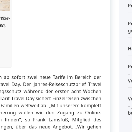
P
eise-
P
en,
g
H
P
–
 ab sofort zwei neue Tarife im Bereich der
V
avel Day. Der Jahres-Reiseschutzbrief Travel
ungsschutz während der ersten acht Wochen
Tarif Travel Day sichert Einzelreisen zwischen
V
 Familien weltweit ab. „Mit unserem komplett
–
cherung wollen wir den Zugang zu Online-
b
n finden“, so Frank Lamsfuß, Mitglied des
ungen, über das neue Angebot. „Wir gehen