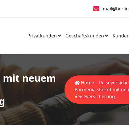
mail@berlin
Privatkunden
Geschäftskunden
Kunden
t mit neuem
Home
-
Reiseversich
Barmenia startet mit ne
Reiseversicherung
g