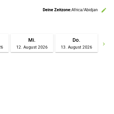
Deine Zeitzone:
Africa/Abidjan
edit
Ze
Mi.
Do.
keyboard_arrow_right
26
12. August 2026
13. August 2026
We