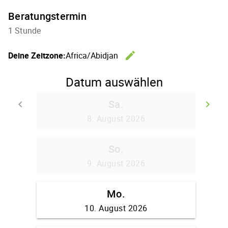
Beratungstermin
1 Stunde
edit
Deine Zeitzone:
Africa/Abidjan
Zeitzone 
Datum auswählen
Sa.
keyboard_arrow_left
keyboard_arrow_right
Zurück
We
8. August 2026
So.
9. August 2026
Mo.
10. August 2026