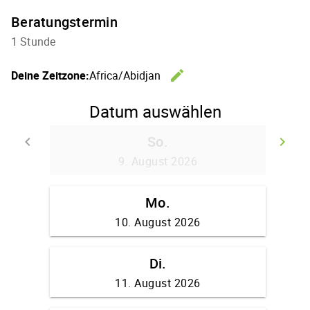
Beratungstermin
1 Stunde
edit
Deine Zeitzone:
Africa/Abidjan
Zeitzone 
Datum auswählen
So.
keyboard_arrow_left
keyboard_arrow_right
Zurück
We
9. August 2026
Mo.
10. August 2026
Di.
11. August 2026