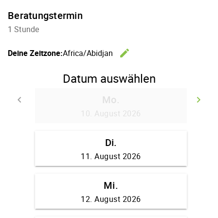
Beratungstermin
1 Stunde
edit
Deine Zeitzone:
Africa/Abidjan
Zeitzone 
Datum auswählen
Mo.
keyboard_arrow_left
keyboard_arrow_right
Zurück
We
10. August 2026
Di.
11. August 2026
Mi.
12. August 2026