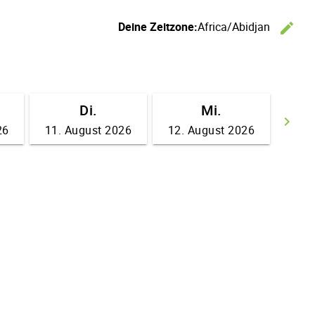
Deine Zeitzone:
Africa/Abidjan
edit
Ze
Di.
Mi.
keyboard_arrow_right
26
11. August 2026
12. August 2026
We