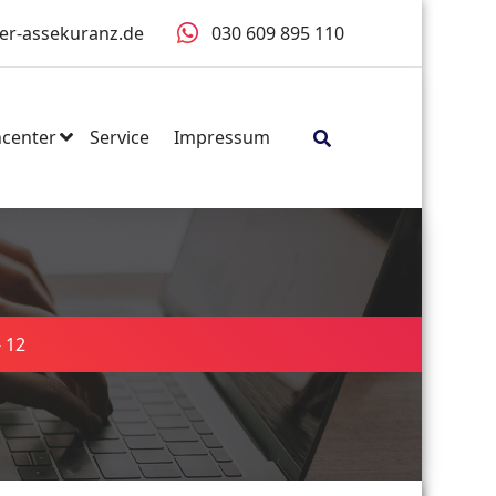
er-assekuranz.de
030 609 895 110
center
Service
Impressum
-
12