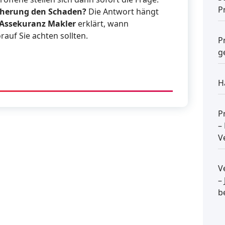
P
icherung den Schaden?
Die Antwort hängt
 Assekuranz Makler
erklärt, wann
auf Sie achten sollten.
P
g
H
P
–
V
V
–
b